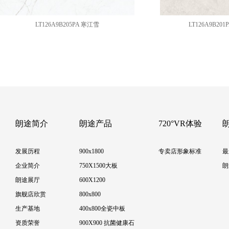
LT126A9B205PA 寒江雪
LT126A9B20
朗途简介
朗途产品
720°VR体验
发展历程
900x1800
专卖店形象标准
最
企业简介
750X1500大板
朗
朗途展厅
600X1200
旗舰店欣赏
800x800
生产基地
400x800全瓷中板
资质荣誉
900X900 抗菌健康石